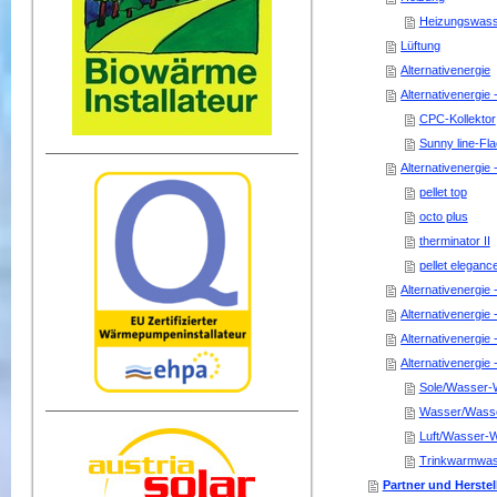
Heizungswass
Lüftung
Alternativenergie
Alternativenergie 
CPC-Kollektor
Sunny line-Fla
Alternativenergie -
pellet top
octo plus
therminator II
pellet eleganc
Alternativenergie 
Alternativenergie 
Alternativenergie
Alternativenergi
Sole/Wasser
Wasser/Wass
Luft/Wasser
Trinkwarmwas
Partner und Herstel