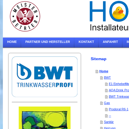
HOME
PARTNER UND HERSTELLER
KONTAKT
ANFAHRT
I
Sitemap
Home
BWT
E1 Einhebelfilt
AQA Drink Pr
BWT Trinkwas
Gas
Prodoral R6-1
--
Sanitär
Heizung