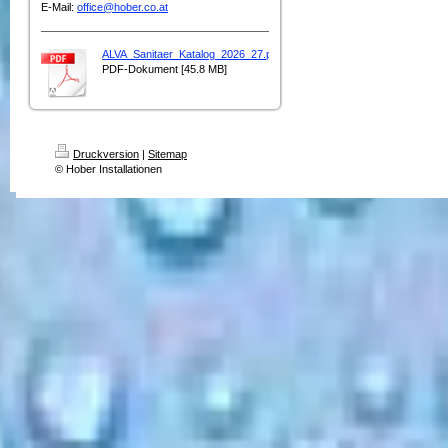
E-Mail:
office@hober.co.at
ALVA_Sanitaer_Katalog_2026_27.pdf
PDF-Dokument [45.8 MB]
Druckversion
|
Sitemap
© Hober Installationen