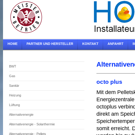
HOME
PARTNER UND HERSTELLER
KONTAKT
ANFAHRT
I
Alternativene
BWT
Gas
octo plus
Sanitär
Mit dem Pellets
Heizung
Energiezentrale 
Lüftung
octoplus verbind
direkt am Speic
Alternativenergie
Speichertempera
Alternativenergie - Solarthermie
somit erreicht.
Alternativenergie - Pellets