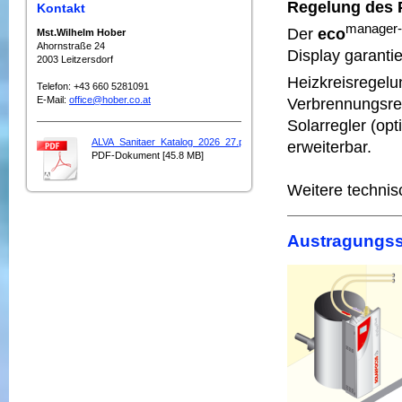
Regelung des P
Kontakt
manager-
Der
eco
Mst.Wilhelm Hober
Ahornstraße 24
Display garantie
2003 Leitzersdorf
Heizkreisregel
Telefon: +43 660 5281091
E-Mail:
office@hober.co.at
Verbrennungsreg
Solarregler (opt
ALVA_Sanitaer_Katalog_2026_27.pdf
erweiterbar.
PDF-Dokument [45.8 MB]
Weitere technis
Austragungs