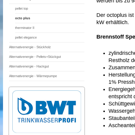
werden bis zu 9
pellet top
Der octoplus is
octo plus
kW erhältlich.
therminator II
Brennstoff Spe
pellet elegance
Alternativenergie - Stückholz
zylindrisc
Alternativenergie - Pellets+Stückgut
Restholz d
Zusammens
Alternativenergie - Hackgut
Herstellun
Alternativenergie - Wärmepumpe
1% Presshi
Energiegeh
entspricht 
Schüttgewi
Wassergeh
Staubantei
Ascheantei