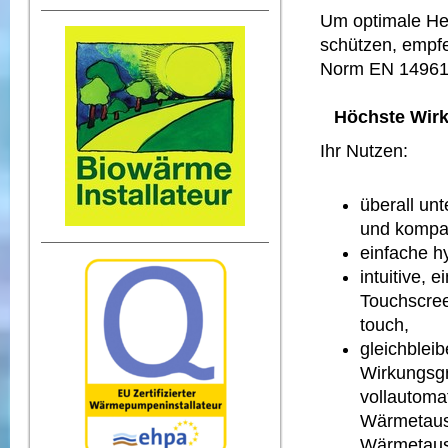
Um optimale Hei
schützen, empfe
Norm EN 14961-2
Höchste Wirk
Ihr Nutzen:
überall un
und kompa
einfache h
intuitive, 
Touchscre
touch,
gleichblei
Wirkungsgr
vollautoma
Wärmetausc
Wärmetaus