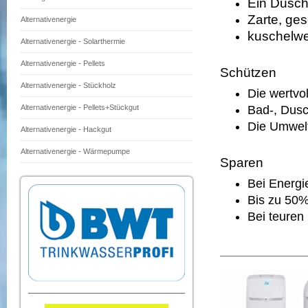
Ein Dusch
Zarte, ge
Alternativenergie
kuschelwe
Alternativenergie - Solarthermie
Alternativenergie - Pellets
Schützen
Alternativenergie - Stückholz
Die wertvo
Bad-, Dus
Alternativenergie - Pellets+Stückgut
Die Umwelt
Alternativenergie - Hackgut
Alternativenergie - Wärmepumpe
Sparen
Bei Energi
Bis zu 50%
Bei teuren