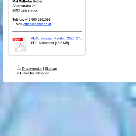
Mst.Wilhelm Hober
Ahornstraße 24
2003 Leitzersdorf
Telefon: +43 660 5281091
E-Mail:
office@hober.co.at
ALVA_Sanitaer_Katalog_2026_27.pdf
PDF-Dokument [45.8 MB]
Druckversion
|
Sitemap
© Hober Installationen