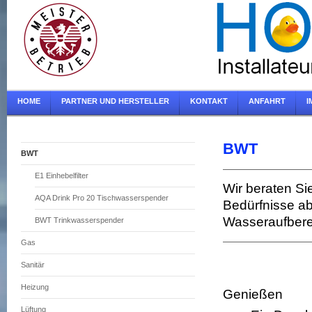
HOME
PARTNER UND HERSTELLER
KONTAKT
ANFAHRT
I
BWT
BWT
E1 Einhebelfilter
Wir beraten Sie
AQA Drink Pro 20 Tischwasserspender
Bedürfnisse a
Wasseraufberei
BWT Trinkwasserspender
Gas
Sanitär
Heizung
Genießen
Lüftung