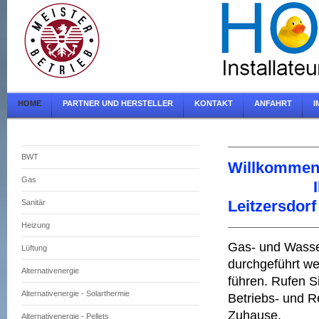
HOME
PARTNER UND HERSTELLER
KONTAKT
ANFAHRT
I
BWT
Willkommen 
Gas
Ihrem Gas
Leitzersdorf
Sanitär
Heizung
Gas- und Wasse
Lüftung
durchgeführt we
Alternativenergie
führen. Rufen 
Alternativenergie - Solarthermie
Betriebs- und R
Zuhause.
Alternativenergie - Pellets