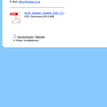
E-Mail:
office@hober.co.at
ALVA_Sanitaer_Katalog_2026_27.pdf
PDF-Dokument [45.8 MB]
Druckversion
|
Sitemap
© Hober Installationen