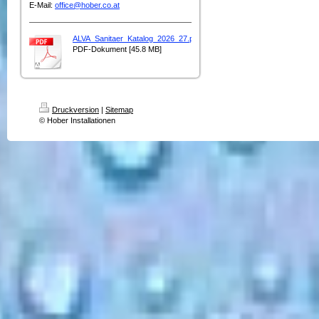
E-Mail:
office@hober.co.at
ALVA_Sanitaer_Katalog_2026_27.pdf
PDF-Dokument [45.8 MB]
Druckversion
|
Sitemap
© Hober Installationen